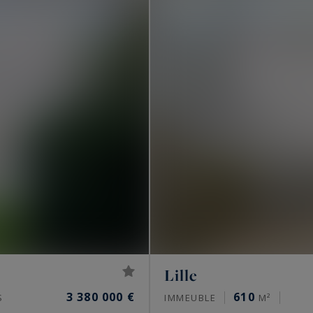
Lille
3 380 000 €
610
S
IMMEUBLE
M²