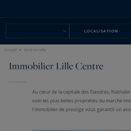
Panneau de gestion des cookies
LOCALISATION
Accueil
>
Vivre en ville
Immobilier Lille Centre
Au cœur de la capitale des Flandres, Nathalie
soin les plus belles propriétés du marché imm
l'immobilier de prestige vous garantit un a
futur bien d'exception.