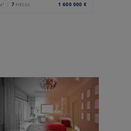
7
1 600 000 €
M²
PIÈCES