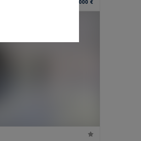
9
1 970 000 €
M²
PIÈCES