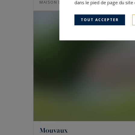
400
11
MAISON DE LUXE
dans le pied de page du site 
M²
PIÈCES
TOUT ACCEPTER
Mouvaux