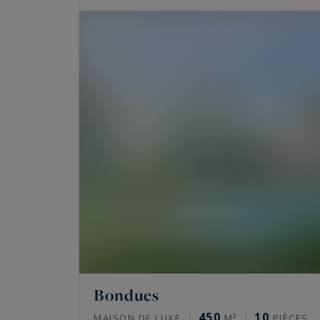
Bondues
450
10
MAISON DE LUXE
M²
PIÈCES