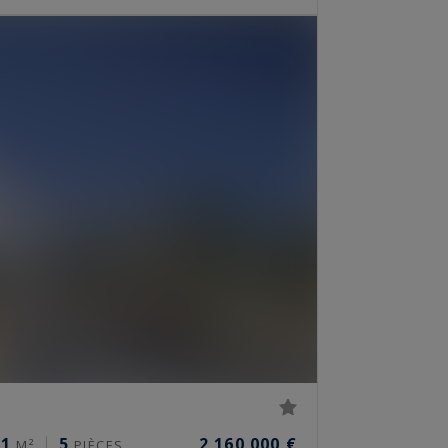
71
5
2 160 000 €
M²
PIÈCES