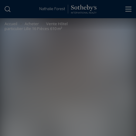
Panneau de gestion des cookies
Accueil
>
Acheter
>
Vente Hôtel
particulier Lille 16 Pièces 610 m²