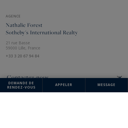
AGENCE
Nathalie Forest
Sotheby's International Realty
21 rue Basse
59000 Lille, France
+33 3 20 67 94 84
DEMANDE DE
APPELER
MESSAGE
RENDEZ-VOUS
Les informations recueillies sur ce formulaire sont enregistrées dans un
fichier informatisé par la société Nathalie Forest Sotheby's International
Realty pour la gestion et le suivi de votre demande. Conformément à la
loi "Informatique et liberté", vous pouvez exercer votre droit d'accès
aux données vous concernant et les faire rectifier en contactant :
Nathalie Forest Sotheby's International Realty, correspondant :
"Informatique et libertés" 21 rue Basse 59000 Lille ou à
agence@nathalieforest-sothebysrealty.com
, en précisant dans l'objet