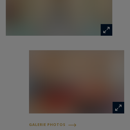
Cette particularité offre une grande modularité
dans la distribution des espaces et ouvre la voie
à une division partielle ou totale, selon vos
projets.
L’entrée principale, habillée de pierre bleue,
s’ouvre sur un hall généreux qui distribue :
côté cour, un salon d’apparat aux boiseries Louis
XVI dorées à l’or fin, d’une rare sobriété et d’un
raffinement évoquant les rythmes de Mondrian ;
côté jardin, un second salon avec cheminée feu
de bois et une vaste salle à manger baignée de
lumière, ouvrant sur la terrasse et le jardin ;
GALERIE PHOTOS