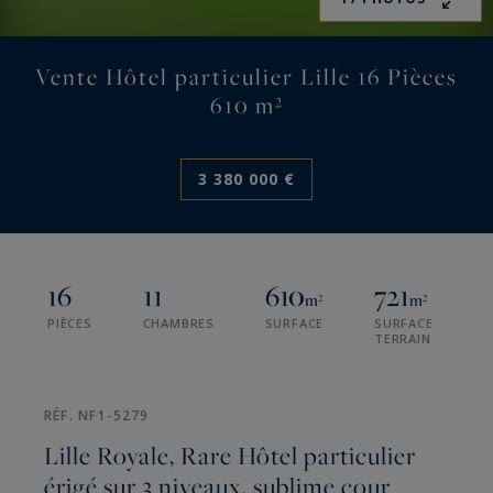
Vente Hôtel particulier Lille 16 Pièces
610 m²
3 380 000 €
16
11
610
721
m²
m²
PIÈCES
CHAMBRES
SURFACE
SURFACE
TERRAIN
RÉF. NF1-5279
Lille Royale, Rare Hôtel particulier
érigé sur 3 niveaux, sublime cour