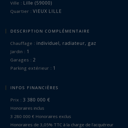
Lille (59000)
Ville :
Premier étage : côté jardin, une suite parentale
VIEUX LILLE
Quartier :
d’exception (chambre, dressing, salle de bains),
communicante avec une seconde chambre ; côté
cour, deux autres chambres avec chacune leur
DESCRIPTION COMPLÉMENTAIRE
salle de bains privative.
individuel
,
radiateur
,
gaz
Chauffage :
1
jardin :
Deuxième étage : quatre chambres au charme
2
garages :
directoire, dont deux avec salles de bains privées.
1
parking extérieur :
Les sols sont majoritairement en orme massif,
renforçant l’atmosphère chaleureuse et
INFOS FINANCIÈRES
authentique du lieu.
3 380 000 €
Prix :
Honoraires inclus
Espaces annexes & extérieur paysagé
3 280 000 € Honoraires exclus
Honoraires de 3,05% TTC à la charge de l'acquéreur
L’hôtel particulier est partiellement excavé,