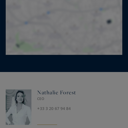
Située dans l’une des plus belles rues du Vieux-
Lille, à proximité immédiate des écoles,
transports, commerces de luxe et restaurants
renommés, cette propriété est une véritable
pièce de collection, alliant prestige,
fonctionnalité et fort potentiel patrimonial.
Nathalie Forest
CEO
+33 3 20 67 94 84