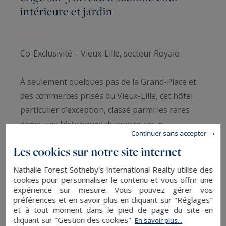
intérieure et jardin
Co-Exclusivité – Vieux-Lille, secteur Royale
À seulement quelques pas de la Grand-Place et
des commerces prisés du Vieux-Lille, cet hôtel
particulier d’exception, classé parmi les rares
demeures historiques du centre, vous
Continuer sans accepter
transporte dans l’élégance des siècles passés.
Les cookies sur notre site internet
Édifié à la fin du XVIIe siècle et remanié aux XVIIIe
et XIXe siècles, il a su conserver toute sa
Nathalie Forest Sotheby's International Realty utilise des
cookies pour personnaliser le contenu et vous offrir une
noblesse architecturale, sublimée par des
expérience sur mesure. Vous pouvez gérer vos
éléments décoratifs d’époque parfaitement
préférences et en savoir plus en cliquant sur "Réglages"
conservés.
et à tout moment dans le pied de page du site en
cliquant sur "Gestion des cookies".
En savoir plus...