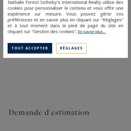
Nathalie Forest Sotheby's International Realty utilise des
équipe. Nous vous proposerons un rendez-vous
cookies pour personnaliser le contenu et vous offrir une
expérience sur mesure. Vous pouvez gérer vos
personnalisé pour évaluer votre propriété selon
préférences et en savoir plus en cliquant sur "Réglages"
les standards d'excellence de Sotheby's
et à tout moment dans le pied de page du site en
cliquant sur "Gestion des cookies".
International Realty.
En savoir plus...
TOUT ACCEPTER
RÉGLAGES
DEMANDE D'ESTIMATION
Demande d'estimation