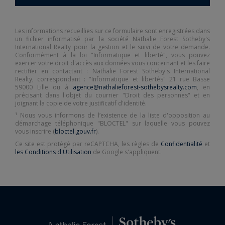
Les informations recueillies sur ce formulaire sont enregistrées dans
un fichier informatisé par la société Nathalie Forest Sotheby's
International Realty pour la gestion et le suivi de votre demande.
Conformément à la loi "Informatique et liberté", vous pouvez
exercer votre droit d'accès aux données vous concernant et les faire
rectifier en contactant : Nathalie Forest Sotheby's International
Realty, correspondant : "Informatique et libertés" 21 rue Basse
59000 Lille ou à
agence@nathalieforest-sothebysrealty.com
, en
précisant dans l'objet du courrier "Droit des personnes" et en
joignant la copie de votre justificatif d'identité.
¹ Nous vous informons de l’existence de la liste d'opposition au
démarchage téléphonique "BLOCTEL" sur laquelle vous pouvez
vous inscrire (
bloctel.gouv.fr
).
Ce site est protégé par reCAPTCHA, les règles de
Confidentialité
et
les Conditions d'Utilisation
de Google s'appliquent.