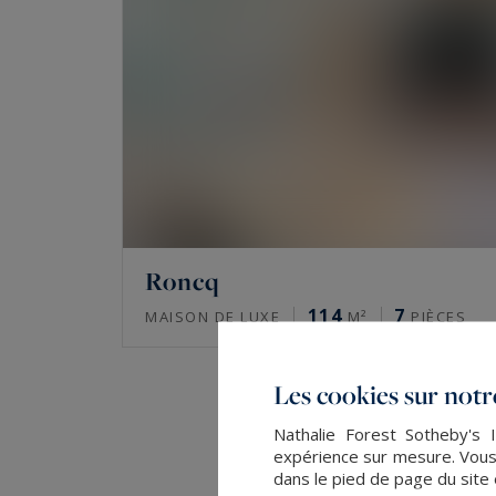
Roncq
114
7
MAISON DE LUXE
M²
PIÈCES
Les cookies sur notre
Nathalie Forest Sotheby's I
expérience sur mesure. Vous
dans le pied de page du site 