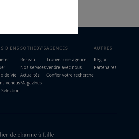
S BIENS
SOTHEBY'S
AGENCES
AUTRES
heter
Réseau
Trouver une agence
Région
uer
Nos services
Vendre avec nous
Partenaires
le de Vie
Actualités
Confier votre recherche
ens vendus
Magazines
Sélection
lier de charme à Lille