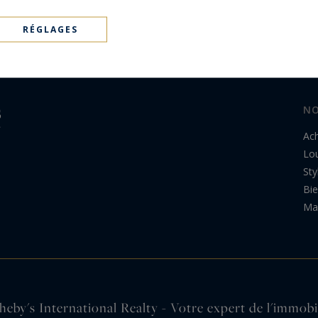
RÉGLAGES
NO
Ac
Lo
Sty
Bi
Ma 
heby's International Realty - Votre expert de l'immobi