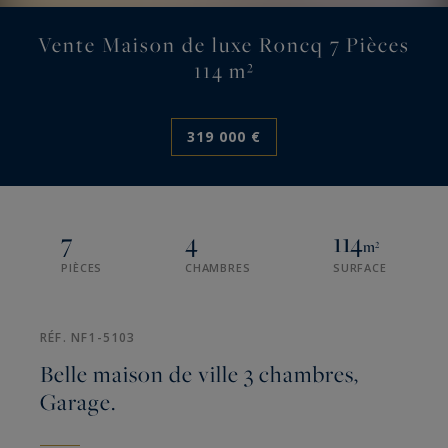
Vente Maison de luxe Roncq 7 Pièces
114 m²
319 000 €
7
4
114
m²
PIÈCES
CHAMBRES
SURFACE
RÉF. NF1-5103
Belle maison de ville 3 chambres,
Garage.