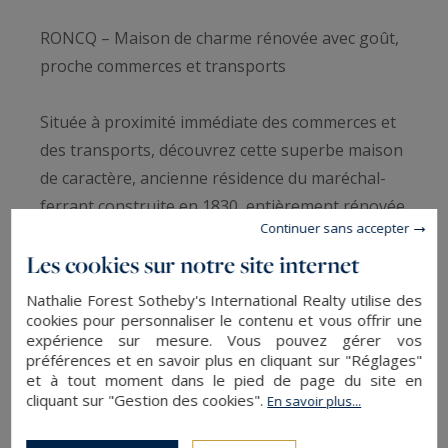
RONCQ – Maison de charme rénovée avec goût,
proche commerces et transports
Située à proximité immédiate des commerces et
des transports, découvrez cette superbe maison
de caractère, ancienne résidence du maréchal-
ferrant construite en 1830, entièrement rénovée
Continuer sans accepter
avec des matériaux de qualité. D’une surface
Les cookies sur notre site internet
d’environ 114 m² habitables, elle est édifiée sur
une parcelle d’environ 180 m².
Nathalie Forest Sotheby's International Realty utilise des
cookies pour personnaliser le contenu et vous offrir une
expérience sur mesure. Vous pouvez gérer vos
Dès l’entrée, un hall accueillant donne le ton
préférences et en savoir plus en cliquant sur "Réglages"
chaleureux de la maison. Le bel espace de vie se
et à tout moment dans le pied de page du site en
cliquant sur "Gestion des cookies".
compose d’un séjour lumineux agrémenté d’un
En savoir plus...
poêle à bois et d’une salle à manger baignée de