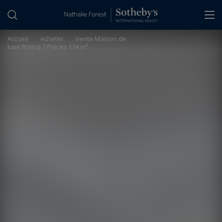
Panneau de gestion des cookies
Accueil
>
Acheter
>
Vente Maison de
luxe Roncq 7 Pièces 114 m²