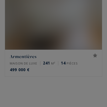
Armentières
241
14
MAISON DE LUXE
M²
PIÈCES
499 000 €