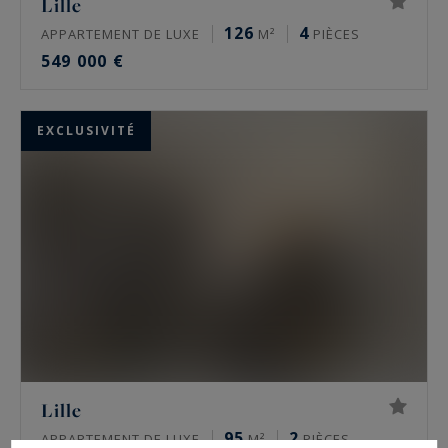
Lille
126
4
APPARTEMENT DE LUXE
M²
PIÈCES
549 000 €
EXCLUSIVITÉ
Lille
95
2
APPARTEMENT DE LUXE
M²
PIÈCES