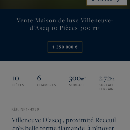
Vente Maison de luxe Villeneuve-
d'Ascq 10 Pièces 300 m²
1 350 000 €
10
6
300
2.72
m²
ha
PIÈCES
CHAMBRES
SURFACE
SURFACE
TERRAIN
RÉF. NF1-4990
Villeneuve D'ascq , proximité Receuil
,très belle ferme flamande à rénover