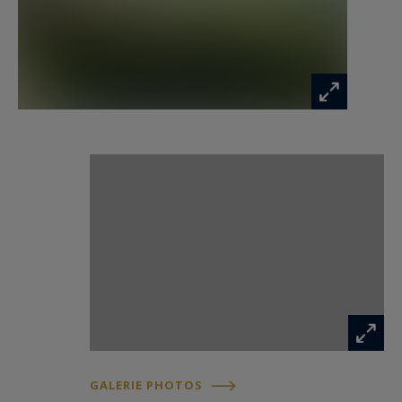
bergerie et un charmant poulailler, témoignage
d’un art de vivre en lien étroit avec la terre et les
animaux. Les pâtures, bien entretenues et
généreusement réparties autour de la ferme,
raviront les cavaliers et éleveurs.
Une seconde habitation, avec ses propres pièces
de vie, sa salle à manger ornée de voussures et
ses volumes authentiques, complète cet
ensemble de caractère.
Bien que des travaux de rénovation soient à
prévoir, le potentiel de cette propriété est
immense. Elle s'adresse aux esthètes en quête
d’un lieu de vie unique, où nature, espace et
GALERIE PHOTOS
patrimoine dialoguent en parfaite harmonie.