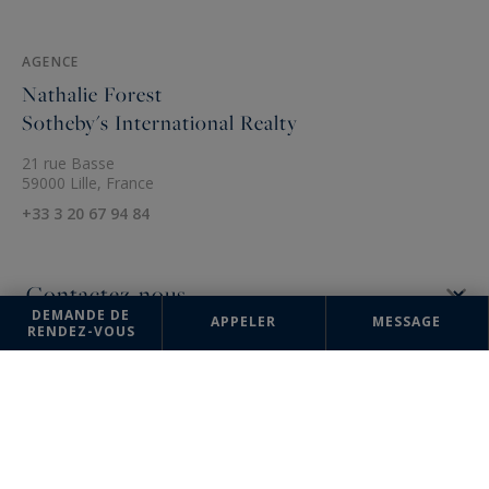
AGENCE
Nathalie Forest
Sotheby's International Realty
21 rue Basse
59000 Lille, France
+33 3 20 67 94 84
DEMANDE DE
APPELER
MESSAGE
RENDEZ-VOUS
Les informations recueillies sur ce formulaire sont enregistrées dans un
fichier informatisé par la société Nathalie Forest Sotheby's International
Realty pour la gestion et le suivi de votre demande. Conformément à la
loi "Informatique et liberté", vous pouvez exercer votre droit d'accès
aux données vous concernant et les faire rectifier en contactant :
Nathalie Forest Sotheby's International Realty, correspondant :
"Informatique et libertés" 21 rue Basse 59000 Lille ou à
agence@nathalieforest-sothebysrealty.com
, en précisant dans l'objet