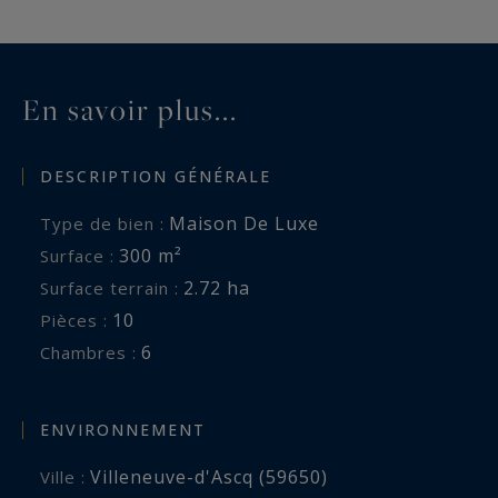
Un lieu rare, préservé, pour vivre au rythme des
saisons, des chevaux et du silence.
En savoir plus...
DESCRIPTION GÉNÉRALE
Maison De Luxe
Type de bien :
300 m²
Surface :
2.72 ha
Surface terrain :
10
Pièces :
6
Chambres :
ENVIRONNEMENT
Villeneuve-d'Ascq (59650)
Ville :