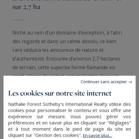
sur 2.7 ha
Niché au sein d’un domaine d’exception, à l’abri
des regards et dans un calme absolu, ce bien
rare séduira les amoureux de nature et
d’authenticité. Entourée d’environ 2,7 hectares
de terrain, cette superbe ferme flamande en
carré, pleine de cachet, est implantée dans un
Continuer sans accepter
environnement verdoyant, propice à l’évasion, à
Les cookies sur notre site internet
l’élevage et à la vie équestre.
Nathalie Forest Sotheby's International Realty utilise des
cookies pour personnaliser le contenu et vous offrir une
La propriété se compose de deux habitations
expérience sur mesure. Vous pouvez gérer vos
distinctes, pouvant être réunies selon les envies.
préférences et en savoir plus en cliquant sur "Réglages"
et à tout moment dans le pied de page du site en
cliquant sur "Gestion des cookies".
En savoir plus...
L’aile Est, élevée sur deux niveaux, offre une