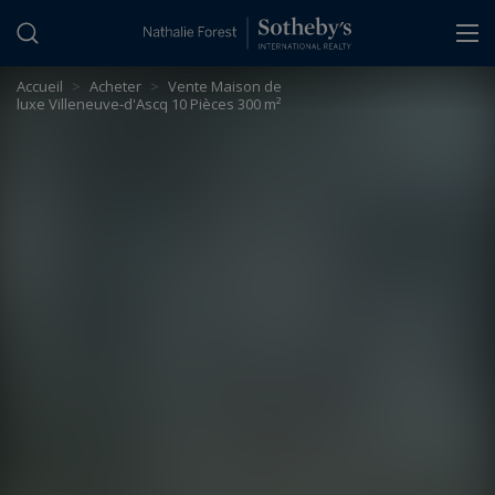
Panneau de gestion des cookies
Accueil
>
Acheter
>
Vente Maison de
luxe Villeneuve-d'Ascq 10 Pièces 300 m²