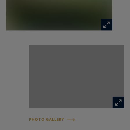
bergerie et un charmant poulailler, témoignage
d’un art de vivre en lien étroit avec la terre et les
animaux. Les pâtures, bien entretenues et
généreusement réparties autour de la ferme,
raviront les cavaliers et éleveurs.
Une seconde habitation, avec ses propres pièces
de vie, sa salle à manger ornée de voussures et
ses volumes authentiques, complète cet
ensemble de caractère.
Bien que des travaux de rénovation soient à
prévoir, le potentiel de cette propriété est
immense. Elle s'adresse aux esthètes en quête
d’un lieu de vie unique, où nature, espace et
PHOTO GALLERY
patrimoine dialoguent en parfaite harmonie.