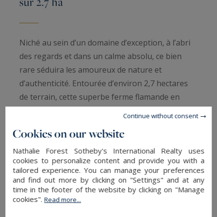
sur 2.7 ha
Niché au sein d’un domaine d’exception, à l’abri
des regards et dans un calme absolu, ce bien
rare séduira les amoureux de nature et
d’authenticité. Entourée d’environ 2,7 hectares
de terrain, cette superbe ferme flamande en
carré, pleine de cachet, est implantée dans un
Continue without consent
environnement verdoyant, propice à l’évasion, à
Cookies on our website
l’élevage et à la vie équestre.
Nathalie Forest Sotheby's International Realty uses
cookies to personalize content and provide you with a
La propriété se compose de deux habitations
tailored experience. You can manage your preferences
distinctes, pouvant être réunies selon les envies.
and find out more by clicking on "Settings" and at any
time in the footer of the website by clicking on "Manage
cookies".
Read more...
L’aile Est, élevée sur deux niveaux, offre une