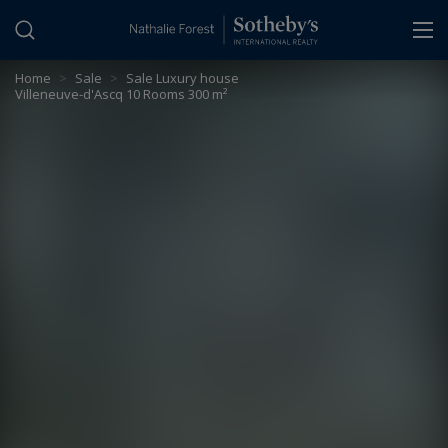
Cookies management panel
Home
>
Sale
>
Sale Luxury house
Villeneuve-d'Ascq 10 Rooms 300 m²