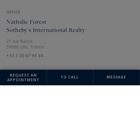
OFFICE
Nathalie Forest
Sotheby's International Realty
21 rue Basse
59000 Lille, France
+33 3 20 67 94 84
REQUEST AN
TO CALL
MESSAGE
APPOINTMENT
The information collected on this form is saved in a file computerized
by the company Nathalie Forest Sotheby's International Realty or
managing and tracking your request. In accordance with the law
"Informatique et Liberté", you can exercise your right of access to the
data concerning you and have them rectified by contacting : Nathalie
Forest Sotheby's International Realty, correspondent: "Informatique et
Libertés" 21 rue Basse 59000 Lille or
agence@nathalieforest-
sothebysrealty.com
, specifying in the subject of the "People's Rights"
mail and attach a copy of your proof of identity.