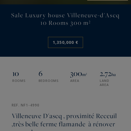
Sale Luxury house Villeneuve-d'Ascq
10 Rooms 300 m²
1,350,000 €
10
6
300
2.72
m²
ha
ROOMS
BEDROOMS
AREA
LAND
AREA
REF. NF1-4990
Villeneuve D'ascq , proximité Receuil
,très belle ferme flamande à rénover