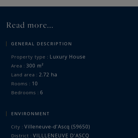
Un lieu rare, préservé, pour vivre au rythme des
saisons, des chevaux et du silence.
Read more...
GENERAL DESCRIPTION
Luxury House
Property type :
300 m²
Area :
2.72 ha
Land area :
10
Rooms :
6
Bedrooms :
ENVIRONMENT
Villeneuve-d'Ascq (59650)
City :
VILLLENEUVE D'ASCQ
District :