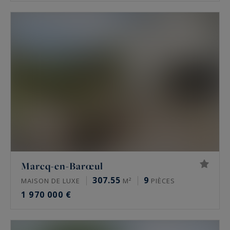
Marcq-en-Barœul
307.55
9
MAISON DE LUXE
M²
PIÈCES
1 970 000 €