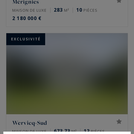
Mérignies
283
10
MAISON DE LUXE
M²
PIÈCES
2 180 000 €
EXCLUSIVITÉ
Wervicq-Sud
673.73
12
MAISON DE LUXE
M²
PIÈCES