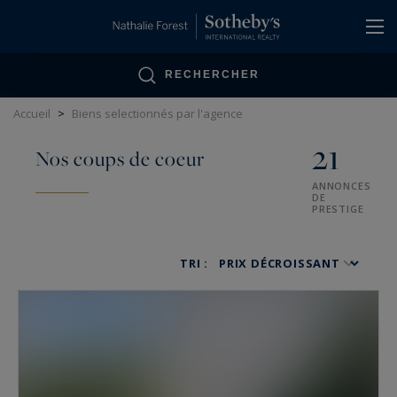
Panneau de gestion des cookies
RECHERCHER
Accueil
>
Biens selectionnés par l'agence
21
Nos coups de coeur
ANNONCES
DE
PRESTIGE
TRI :