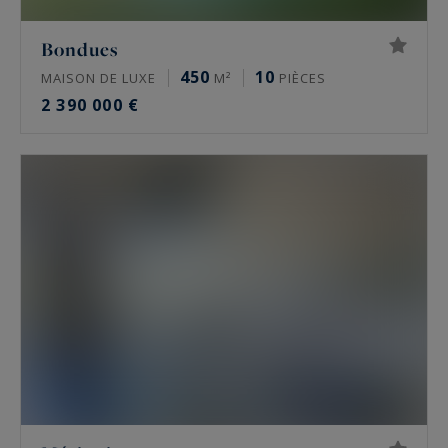
Bondues
450
10
MAISON DE LUXE
M²
PIÈCES
2 390 000 €