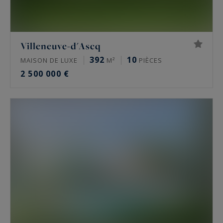
Villeneuve-d'Ascq
392
10
MAISON DE LUXE
M²
PIÈCES
2 500 000 €