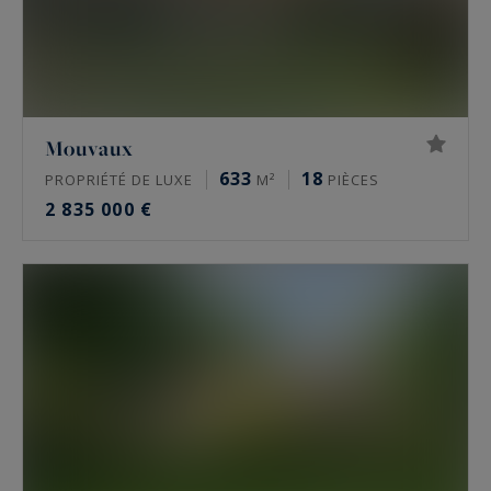
Mouvaux
633
18
PROPRIÉTÉ DE LUXE
M²
PIÈCES
2 835 000 €