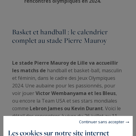
rencontres olympiques en 2024.
Basket et handball : le calendrier
complet au stade Pierre Mauroy
Le stade Pierre Mauroy de Lille va accueillir
les matchs de
handball et basket-ball, masculin
et féminin,
dans le cadre des Jeux Olympiques
2024. Une aubaine pour les passionnés, pour
voir jouer
Victor Wembanyama et les Bleus
,
ou encore la Team USA et ses stars mondiales
comme
Lebron James ou Kevin Durant
. Voici le
détail des rencontres à vivre du 26 juillet au 11
Continuer sans accepter
août 2024.
Les cookies sur notre site internet