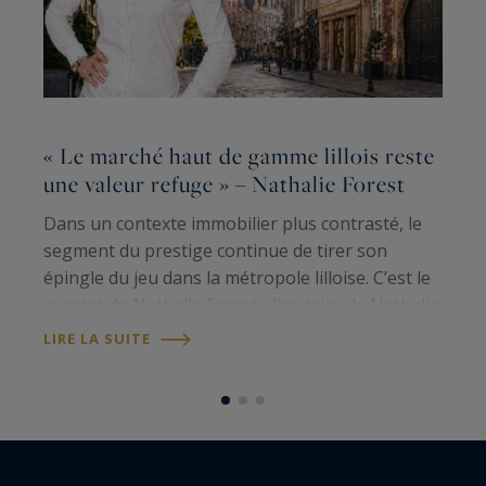
N
« Le marché haut de gamme lillois reste
R
une valeur refuge » – Nathalie Forest
c
a
Dans un contexte immobilier plus contrasté, le
segment du prestige continue de tirer son
N
épingle du jeu dans la métropole lilloise. C’est le
f
constat de Nathalie Forest, directrice de Nathalie
c
Forest Sotheby’s International Realty, qui
i
LIRE LA SUITE
observe au quotidien la solidité…
d
L
s