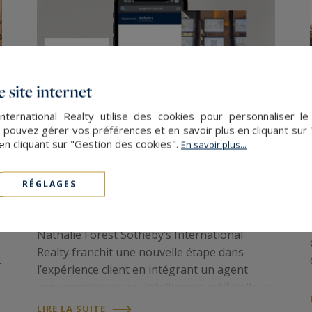
 site internet
nternational Realty utilise des cookies pour personnaliser l
 pouvez gérer vos préférences et en savoir plus en cliquant sur
en cliquant sur "Gestion des cookies".
En savoir plus...
Nathalie Forest Sotheby’s
International Realty innove avec
RÉGLAGES
un agent conversationnel par
intelligence artificielle
Nathalie Forest Sotheby’s International
Realty franchit une nouvelle étape dans
t
l’expérience client en intégrant un agent
conversationnel par intelligence artificielle au
cœur de son dispositif de communication.
LIRE LA SUITE