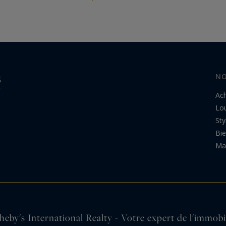
Désormais, il suffit de scanner un QR code
apposé sur…
NO
Ac
Lo
Sty
Bi
Ma 
heby's International Realty - Votre expert de l'immobi