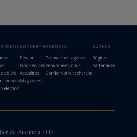
France. Les prix en constante…
S BIENS
SOTHEBY'S
AGENCES
AUTRES
heter
Réseau
Trouver une agence
Région
uer
Nos services
Vendre avec nous
Partenaires
le de Vie
Actualités
Confier votre recherche
ens vendus
Magazines
Sélection
lier de charme à Lille