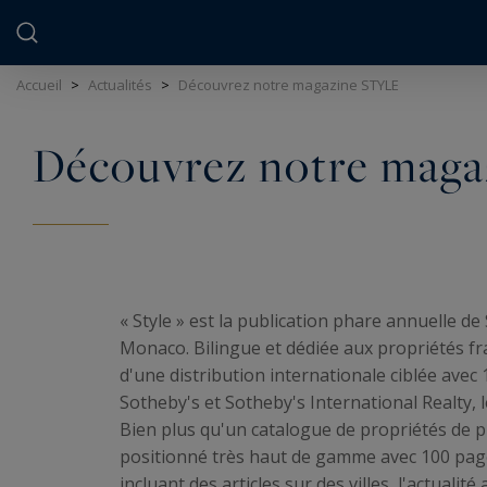
Panneau de gestion des cookies
Accueil
>
Actualités
>
Découvrez notre magazine STYLE
Découvrez notre mag
« Style » est la publication phare annuelle de
Monaco. Bilingue et dédiée aux propriétés fr
d'une distribution internationale ciblée avec 
Sotheby's et Sotheby's International Realty, l
Bien plus qu'un catalogue de propriétés de pr
positionné très haut de gamme avec 100 page
incluant des articles sur des villes, l'actualité 