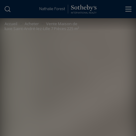
Panneau de gestion des cookies
Accueil
>
Acheter
>
Vente Maison de
luxe Saint-André-lez-Lille 7 Pièces 225 m²