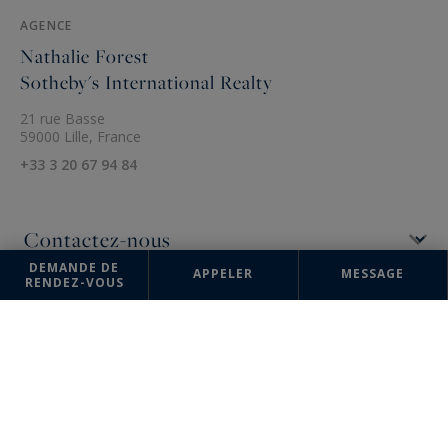
AGENCE
Nathalie Forest
Sotheby's International Realty
21 rue Basse
59000 Lille, France
+33 3 20 67 94 84
DEMANDE DE
APPELER
MESSAGE
RENDEZ-VOUS
Les informations recueillies sur ce formulaire sont enregistrées dans un
fichier informatisé par la société Nathalie Forest Sotheby's International
Realty pour la gestion et le suivi de votre demande. Conformément à la
loi "Informatique et liberté", vous pouvez exercer votre droit d'accès
aux données vous concernant et les faire rectifier en contactant :
Nathalie Forest Sotheby's International Realty, correspondant :
"Informatique et libertés" 21 rue Basse 59000 Lille ou à
agence@nathalieforest-sothebysrealty.com
, en précisant dans l'objet
du courrier "Droit des personnes" et en joignant la copie de votre