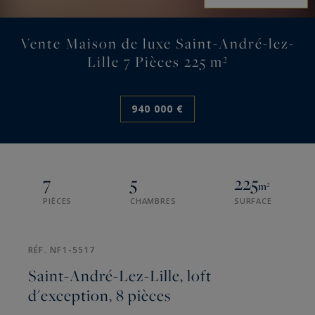
Vente Maison de luxe Saint-André-lez-
Lille 7 Pièces 225 m²
940 000 €
7
5
225
m²
PIÈCES
CHAMBRES
SURFACE
RÉF. NF1-5517
Saint-André-Lez-Lille, loft
d'exception, 8 pièces