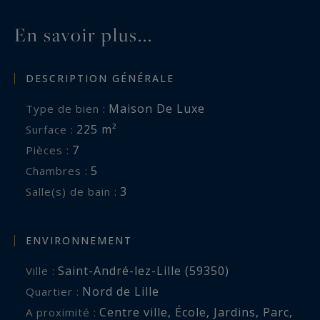
ville.
En savoir plus...
L'ensemble est complété par un emplacement de
DESCRIPTION GÉNÉRALE
stationnement privatif et bénéficie d'un excellent
état technique.
Maison De Luxe
Type de bien :
Un bien rare, alliant volumes, confort et esprit
225 m²
Surface :
loft dans un environnement préservé.
7
Pièces :
5
Chambres :
Les informations sur les risques auxquels ce
3
Salle(s) de bain :
bien est exposé sont disponibles sur :
www.georisques.gouv.fr
ENVIRONNEMENT
Saint-André-lez-Lille (59350)
Ville :
Nord de Lille
Quartier :
Centre ville
,
École
,
Jardins
,
Parc
,
A proximité :