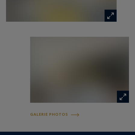
chambre, une salle de douche privative et un
accès direct à la terrasse.
L'espace nuit accueille également trois chambres
supplémentaires à l'étage, ainsi qu'un bureau et
un vaste salon TV au rez-de-chaussée, pouvant
aisément être transformé en chambre
supplémentaire selon les besoins. Deux salles de
bains complètent cet ensemble particulièrement
fonctionnel.
Accessible depuis la majorité des pièces, la
terrasse constitue un véritable prolongement de
GALERIE PHOTOS
la maison. Parfaitement exposée, à l'abri des
regards et du tumulte urbain, elle offre un cadre
privilégié pour se détendre en plein cœur de la