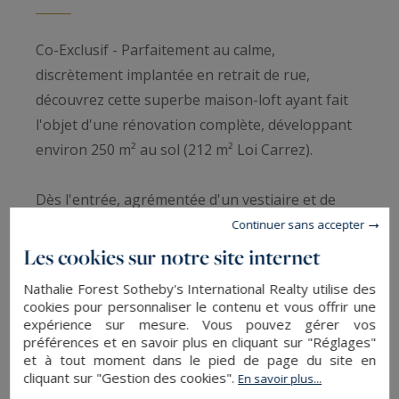
Co-Exclusif - Parfaitement au calme,
discrètement implantée en retrait de rue,
découvrez cette superbe maison-loft ayant fait
l'objet d'une rénovation complète, développant
environ 250 m² au sol (212 m² Loi Carrez).
Dès l'entrée, agrémentée d'un vestiaire et de
commodités, le ton est donné : volumes
Continuer sans accepter
généreux, lumière omniprésente et charme
Les cookies sur notre site internet
préservé. Le vaste espace de réception
Nathalie Forest Sotheby's International Realty utilise des
s'organise autour d'une magnifique cuisine
cookies pour personnaliser le contenu et vous offrir une
entièrement équipée, dotée d'un imposant îlot
expérience sur mesure. Vous pouvez gérer vos
préférences et en savoir plus en cliquant sur "Réglages"
central, de nombreux rangements et
et à tout moment dans le pied de page du site en
d'électroménager intégré.
cliquant sur "Gestion des cookies".
En savoir plus...
Dans son prolongement, le salon principal