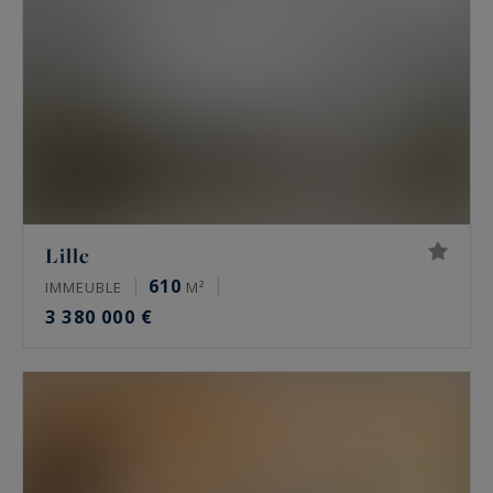
Lille
610
IMMEUBLE
M²
3 380 000 €