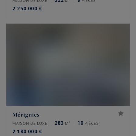
322
9
MAISON DE LUXE
M²
PIÈCES
2 250 000 €
Mérignies
283
10
MAISON DE LUXE
M²
PIÈCES
2 180 000 €