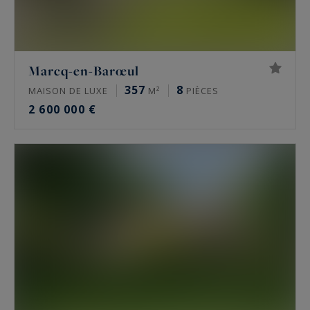
Marcq-en-Barœul
357
8
MAISON DE LUXE
M²
PIÈCES
2 600 000 €