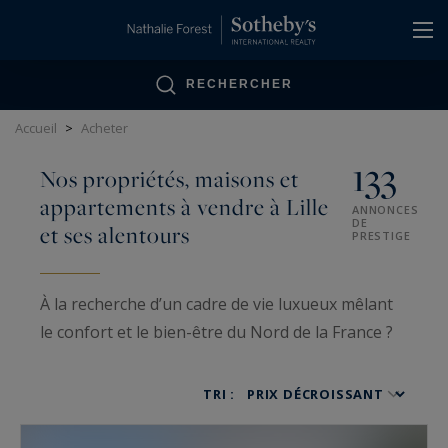
Panneau de gestion des cookies
RECHERCHER
Accueil
>
Acheter
133
Nos propriétés, maisons et
appartements à vendre à Lille
ANNONCES
DE
et ses alentours
PRESTIGE
À la recherche d’un cadre de vie luxueux mêlant
le confort et le bien-être du Nord de la France ?
Lille, ville attractive et accueillante, présente
aujourd’hui d’excellentes opportunités
TRI :
d’investissement dans la pierre.
Acteur majeur
de l’immobilier de prestige en France,