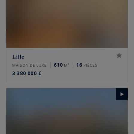
Lille
610
16
MAISON DE LUXE
M²
PIÈCES
3 380 000 €