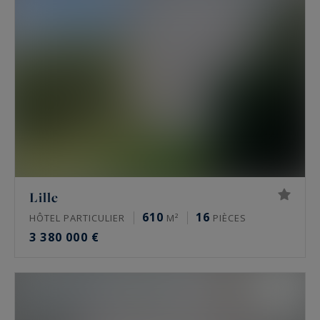
Nathalie Forest Sotheby’s International Realty
sélectionne dans son catalogue des
propriétés
luxueuses
implantées dans les plus beaux
quartiers de Lille. Des maisons et des
appartements haut de gamme figurant parmi les
biens proposés en exclusivité.
Lille
610
16
HÔTEL PARTICULIER
M²
PIÈCES
3 380 000 €