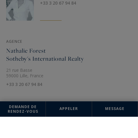
+33 3 20 67 94 84
AGENCE
Nathalie Forest
Sotheby's International Realty
21 rue Basse
59000 Lille, France
+33 3 20 67 94 84
DEMANDE DE
APPELER
MESSAGE
RENDEZ-VOUS
Les informations recueillies sur ce formulaire sont enregistrées dans un
fichier informatisé par la société Nathalie Forest Sotheby's International
Realty pour la gestion et le suivi de votre demande. Conformément à la