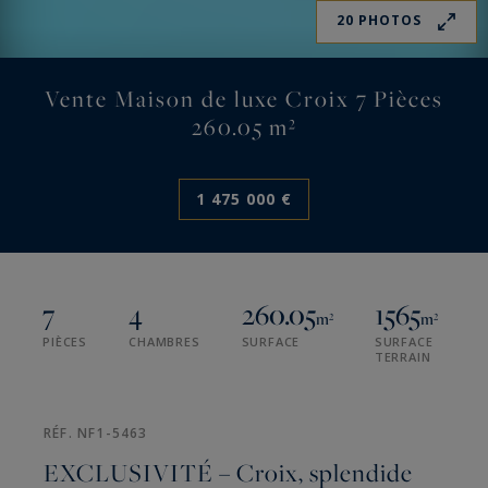
20 PHOTOS
Vente Maison de luxe Croix 7 Pièces
260.05 m²
1 475 000 €
7
4
260.05
1565
m²
m²
PIÈCES
CHAMBRES
SURFACE
SURFACE
TERRAIN
RÉF. NF1-5463
EXCLUSIVITÉ – Croix, splendide