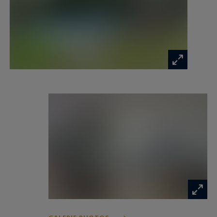
terrasse et la piscine. Une arrière-cuisine
parfaitement aménagée vient compléter cet
ensemble. À l'étage, le palier dessert une
magnifique suite parentale climatisée
comprenant une chambre de 20 m², un dressing
sur mesure et un accès direct à une vaste
terrasse dominant le jardin. Un second dressing
ainsi qu'une salle de bains complète habillée de
marbre beige et des toilettes indépendantes
complètent cette suite.Trois autres chambres
aux volumes généreux, de 17 à 25 m², dont deux
climatisées, se partagent une seconde salle de
bains. Une buanderie indépendante et des
toilettes supplémentaires viennent parfaire
l'étage.La propriété dispose également d'un
spacieux garage de 30 m² pouvant accueillir un