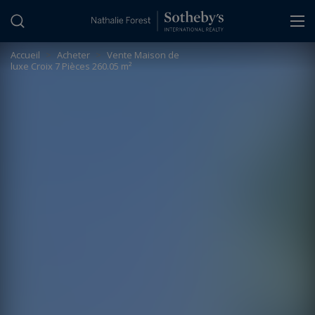
Panneau de gestion des cookies
Accueil
>
Acheter
>
Vente Maison de
luxe Croix 7 Pièces 260.05 m²