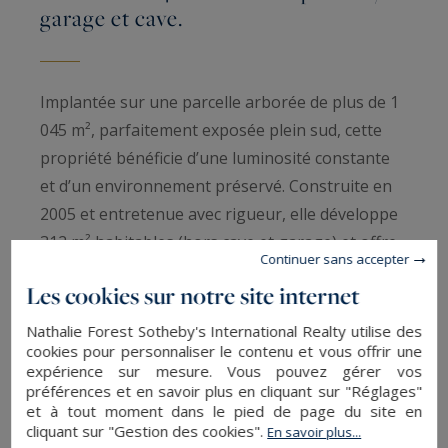
garage et cave.
Implantée sur une parcelle arborée de plus de 1
045 m², parfaitement exposée plein sud, cette
propriété bénéficie d’une luminosité constante
et d’un environnement préservé. Construite en
2005 et entretenue avec rigueur, elle développe
312 m² habitables (hors cave et garage) et offre
Continuer sans accepter
des volumes rares, adaptés à une vie familiale
Les cookies sur notre site internet
confortable comme à la réception.
Nathalie Forest Sotheby's International Realty utilise des
cookies pour personnaliser le contenu et vous offrir une
L’entrée, spacieuse et structurée, dessert un
expérience sur mesure. Vous pouvez gérer vos
bureau (ou chambre), des WC invités et les
préférences et en savoir plus en cliquant sur "Réglages"
espaces de vie.
et à tout moment dans le pied de page du site en
cliquant sur "Gestion des cookies".
En savoir plus...