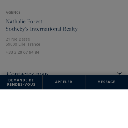
AGENCE
Nathalie Forest
Sotheby's International Realty
21 rue Basse
59000 Lille, France
+33 3 20 67 94 84
DEMANDE DE
APPELER
MESSAGE
RENDEZ-VOUS
Les informations recueillies sur ce formulaire sont enregistrées dans un
fichier informatisé par la société Nathalie Forest Sotheby's International
Realty pour la gestion et le suivi de votre demande. Conformément à la
loi "Informatique et liberté", vous pouvez exercer votre droit d'accès
aux données vous concernant et les faire rectifier en contactant :
Nathalie Forest Sotheby's International Realty, correspondant :
"Informatique et libertés" 21 rue Basse 59000 Lille ou à
agence@nathalieforest-sothebysrealty.com
, en précisant dans l'objet