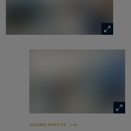
Garage double avec un grenier (38 m² au sol) et
cave de 55 m² pouvant accueillir environ 3 000
bouteilles viennent parfaire ce niveau.
A l'étage :
Palier pouvant accueillir un espace bureau.
Suite parentale avec vue jardin, dressing sur
mesure et salle de bains complète (douche,
baignoire balnéo, double vasque).
Deux chambres supplémentaires et une salle de
douche.
A l'extérieur : plus de 100 m² de terrasses
carrelées, jardin arboré avec dépendances.
GALERIE PHOTOS
Portail motorisé, volets électriques,