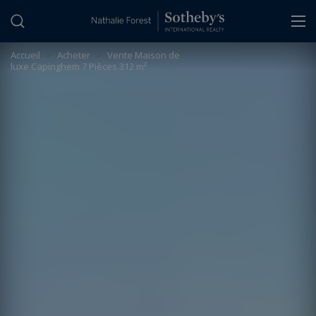
Panneau de gestion des cookies
Accueil
>
Acheter
>
Vente Maison de
luxe Capinghem 7 Pièces 312 m²