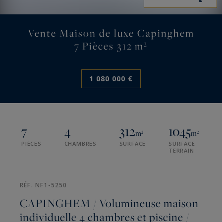
Vente Maison de luxe Capinghem
7 Pièces 312 m²
1 080 000 €
7
4
312
1045
m²
m²
PIÈCES
CHAMBRES
SURFACE
SURFACE
TERRAIN
RÉF. NF1-5250
CAPINGHEM / Volumineuse maison
individuelle 4 chambres et piscine /