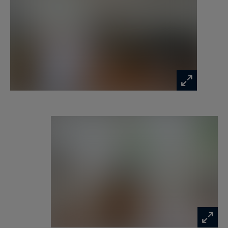
au premier étage, où se déploient trois grandes
chambres aux volumes généreux (32, 24 et 25
m²) dont 2 suites, une, avec dressing salle de
douches et wc, l'autre avec une salle de bains.
Toutes sont parquetées et agrémentées de
cheminées en marbre décoratives. Cet étage
dispose également d’une salle de douches avec
wc.
Le second étage complète harmonieusement
l’ensemble avec deux chambres supplémentaires
(23 et 18 m²), une salle de bains avec wc, ainsi
qu’une grande suite d’environ 37 m² comprenant
mezzanine, rangements et salle de douche
privative avec wc. Une pièce faisant office de
grenier est également présente sur ce niveau et
offre une possibilité supplémentaire .