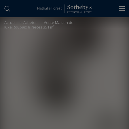
Panneau de gestion des cookies
Accueil
>
Acheter
>
Vente Maison de
luxe Roubaix 8 Pièces 351 m²