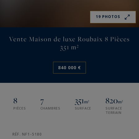
19 PHOTOS
Vente Maison de luxe Roubaix 8 Pièces
351 m²
840 000 €
8
7
351
820
m²
m²
PIÈCES
CHAMBRES
SURFACE
SURFACE
TERRAIN
RÉF. NF1-5180