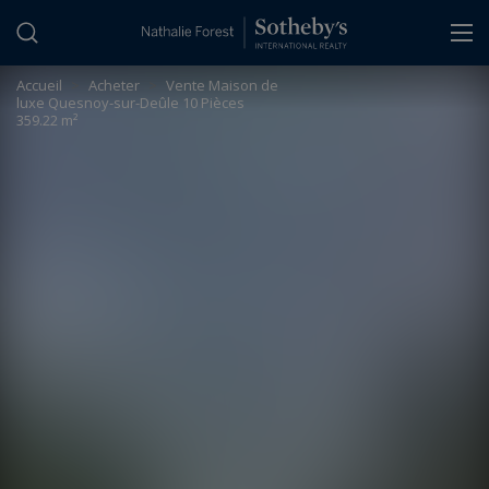
Panneau de gestion des cookies
Accueil
>
Acheter
>
Vente Maison de
luxe Quesnoy-sur-Deûle 10 Pièces
359.22 m²