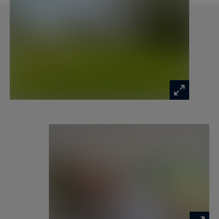
que 4 chambres de 10 à 21 m2 et 2 salles d'eau .
Toilettes .Salle de jeux ou 6 ème chambre
possible sous charpente apparente .
Buanderie , chaufferie . Un garage une voiture
plus cycle, ainsi qu'un car-port 2 V complète ce
bien qui allie le charme de l 'ancien et le confort
de l 'ultra contemporain. Parking extérieur 2
voitures sécurisé par portail .
Le lieu est ultra buccolique avec un très joli visuel
sur un étang et la campagne environnante. Idéal
pour les amateurs de la nature et de la
tranquillité . La parcelle comprend une pâture
idéale pour les chevaux .
Localisation pratique à équidistance du Village de
Quesnoy-sur-Deûle et Linselles , à 10 minutes du
Lycée de la Croix Blanche . Transfert en bus pour