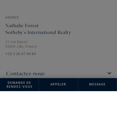
AGENCE
Nathalie Forest
Sotheby's International Realty
21 rue Basse
59000 Lille, France
+33 3 20 67 94 84
DEMANDE DE
APPELER
MESSAGE
RENDEZ-VOUS
Les informations recueillies sur ce formulaire sont enregistrées dans un
fichier informatisé par la société Nathalie Forest Sotheby's International
Realty pour la gestion et le suivi de votre demande. Conformément à la
loi "Informatique et liberté", vous pouvez exercer votre droit d'accès
aux données vous concernant et les faire rectifier en contactant :
Nathalie Forest Sotheby's International Realty, correspondant :
"Informatique et libertés" 21 rue Basse 59000 Lille ou à