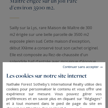
Maître érigée sur un joli Parc
d'environ 3500 m2.
Sailly sur la Lys, rare Maison de Maître de 300
m2 érigée sur une belle parcelle de 3500 m2
exposée plein sud. Cette maison d'exception,
début XXème a conservé tout son cachet originel.
Elle est composée au Rez-de-chaussée d'un
splendide hall d'entrée avec mosaïque d'époque
Continuer sans accepter
au sol. Un petit salon pouvant faire office de
Les cookies sur notre site internet
chambre, Cuisine spacieuse et récente toute
équipée et sa salle à manger avec vue sur le parc
Nathalie Forest Sotheby's International Realty utilise des
et donnant sur un magnifique double séjour
cookies pour personnaliser le contenu et vous offrir une
expérience sur mesure. Vous pouvez gérer vos
avec deux cheminées en marbres, parquet
préférences et en savoir plus en cliquant sur "Réglages"
chevron au sol.
et à tout moment dans le pied de page du site en