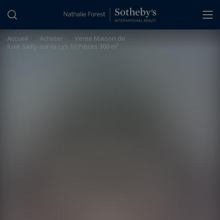
Panneau de gestion des cookies
Accueil
>
Acheter
>
Vente Maison de
luxe Sailly-sur-la-Lys 10 Pièces 300 m²