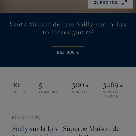
20 PHOTOS
Vente Maison de luxe Sailly-sur-la-Lys
10 Pièces 300 m²
865 000 €
10
5
300
3469
m²
m²
PIÈCES
CHAMBRES
SURFACE
SURFACE
TERRAIN
RÉF. NF1-4700
Sailly sur la Lys - Superbe Maison de