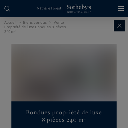
Panneau de gestion des cookies
Accueil
>
Biens vendus
>
Vente
Propriété de luxe Bondues 8 Pièces
240 m²
Bondues propriété de luxe
8 pièces 240 m²