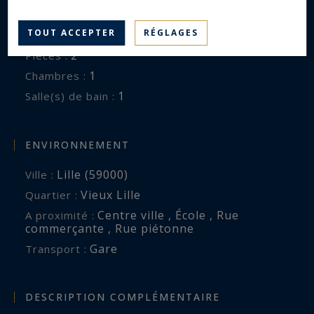
Appartement De Luxe
Type de bien :
TOUT ACCEPTER
RÉGLAGES
44 m²
Surface :
2
Pièces :
1
Chambres :
1
Salle(s) de bain :
ENVIRONNEMENT
Lille (59000)
Ville :
Vieux Lille
Quartier :
Centre ville , École , Rue
A proximité :
commerçante , Rue piétonne
Gare
Transport :
DESCRIPTION COMPLÉMENTAIRE