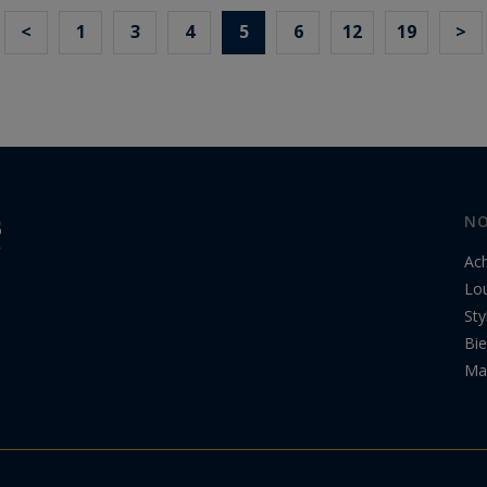
<
1
3
4
5
6
12
19
>
NO
Ac
Lo
Sty
Bi
Ma 