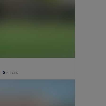
5
PIÈCES