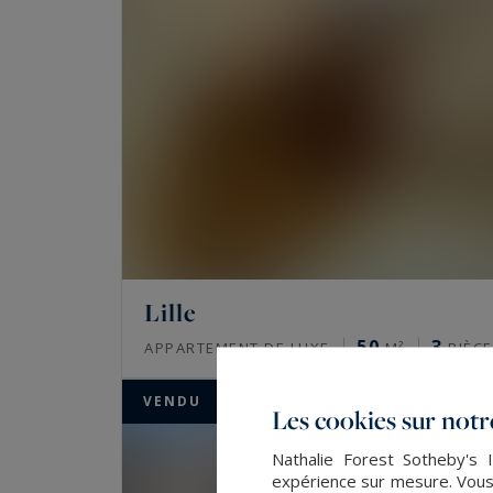
Lille
50
3
APPARTEMENT DE LUXE
M²
PIÈCE
VENDU
Les cookies sur notre
Nathalie Forest Sotheby's I
expérience sur mesure. Vous