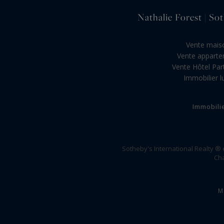
Nathalie Forest | Sot
Vente maiso
Vente appartem
Vente Hôtel Parti
Immobilier lu
Immobili
Sotheby's International Realty ®
Cha
M