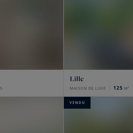
Lille
125
S
MAISON DE LUXE
M²
VENDU