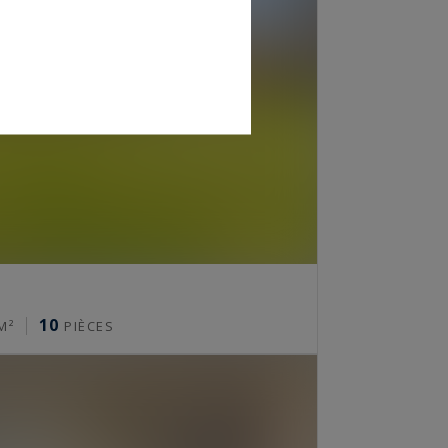
10
M²
PIÈCES