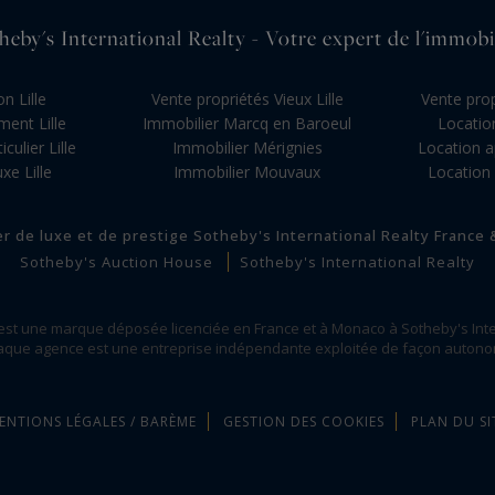
heby's International Realty - Votre expert de l'immobi
n Lille
Vente propriétés Vieux Lille
Vente pro
ent Lille
Immobilier Marcq en Baroeul
Locatio
culier Lille
Immobilier Mérignies
Location a
xe Lille
Immobilier Mouvaux
Location 
er de luxe et de prestige Sotheby's International Realty France
Sotheby's Auction House
Sotheby's International Realty
 est une marque déposée licenciée en France et à Monaco à Sotheby's Inte
que agence est une entreprise indépendante exploitée de façon auton
ENTIONS LÉGALES / BARÈME
GESTION DES COOKIES
PLAN DU SI