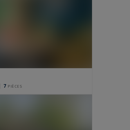
7
PIÈCES