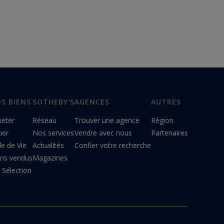
S BIENS
SOTHEBY'S
AGENCES
AUTRES
heter
Réseau
Trouver une agence
Région
uer
Nos services
Vendre avec nous
Partenaires
le de Vie
Actualités
Confier votre recherche
ens vendus
Magazines
Sélection