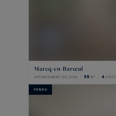
Marcq-en-Barœul
98
4
APPARTEMENT DE LUXE
M²
PIÈCE
VENDU