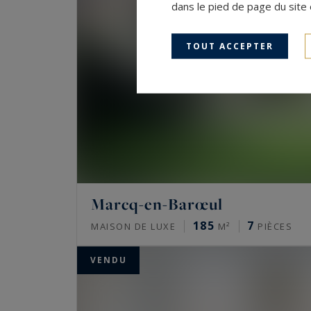
dans le pied de page du site 
TOUT ACCEPTER
Marcq-en-Barœul
185
7
MAISON DE LUXE
M²
PIÈCES
VENDU