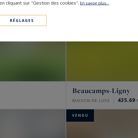
en cliquant sur "Gestion des cookies".
En savoir plus...
RÉGLAGES
Beaucamps-Ligny
435.69
MAISON DE LUXE
VENDU