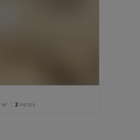
7
2
M²
PIÈCES