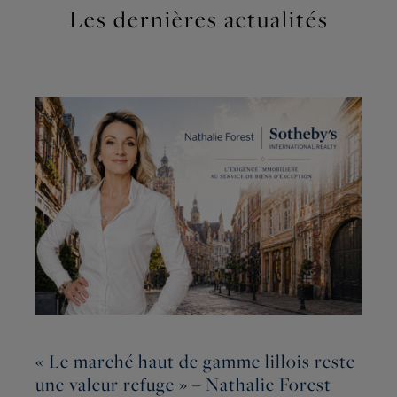
Les dernières actualités
N
« Le marché haut de gamme lillois reste
R
une valeur refuge » – Nathalie Forest
c