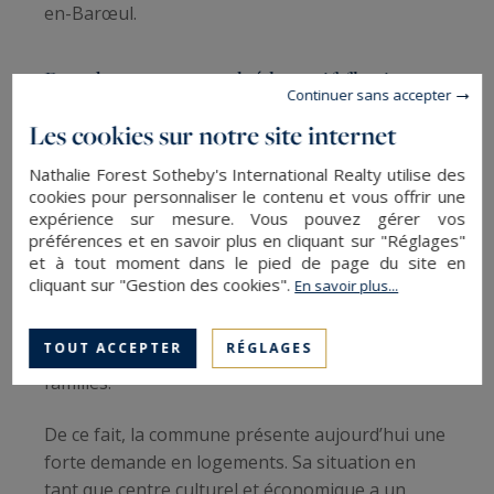
en-Barœul.
Bondues, un marché locatif florissant
Continuer sans accepter
Les cookies sur notre site internet
Commune très convoitée, tout autant que
voisines Marquette-lez-Lille et Wambrechies,
Nathalie Forest Sotheby's International Realty utilise des
Bondues est également un axe à étudier. L’une
cookies pour personnaliser le contenu et vous offrir une
des raisons est qu’elle se trouve proche de Lille
expérience sur mesure. Vous pouvez gérer vos
préférences et en savoir plus en cliquant sur "Réglages"
en empruntant la voie rapide. Cette ville au nord
et à tout moment dans le pied de page du site en
de Lille offre un cadre de vie attrayant grâce à sa
cliquant sur "Gestion des cookies".
En savoir plus...
verdure et ses infrastructures de qualité. La
concentration des établissements scolaires fait
TOUT ACCEPTER
RÉGLAGES
de Bondues une commune idéale pour les
familles.
De ce fait, la commune présente aujourd’hui une
forte demande en logements. Sa situation en
tant que centre culturel et économique a un