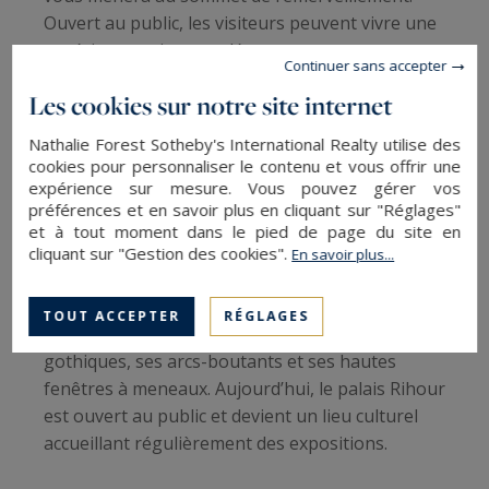
Ouvert au public, les visiteurs peuvent vivre une
expérience unique en découvrant son
Continuer sans accepter
architecture élégante et ses ornementations.
Les cookies sur notre site internet
Le palais Rihour
Nathalie Forest Sotheby's International Realty utilise des
cookies pour personnaliser le contenu et vous offrir une
expérience sur mesure. Vous pouvez gérer vos
Édifice historique empreint d’histoire, le palais
préférences et en savoir plus en cliquant sur "Réglages"
Rihour fut autrefois la demeure du duc de
et à tout moment dans le pied de page du site en
Bourgogne, Philippe Le Bon. C’est l’un des
cliquant sur "Gestion des cookies".
En savoir plus...
endroits à visiter à Lille si vous aimez
l’architecture. Construit au XVe siècle, le palais
TOUT ACCEPTER
RÉGLAGES
Rihour se caractérise par ses ornements
gothiques, ses arcs-boutants et ses hautes
fenêtres à meneaux. Aujourd’hui, le palais Rihour
est ouvert au public et devient un lieu culturel
accueillant régulièrement des expositions.