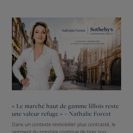
N
« Le marché haut de gamme lillois reste
R
une valeur refuge » – Nathalie Forest
c
a
Dans un contexte immobilier plus contrasté, le
segment du prestige continue de tirer son
N