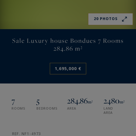
20 PHOTOS
Sale Luxury house Bondues 7 Rooms
284.86 m²
1,695,000 €
7
5
284.86
2480
m²
m²
ROOMS
BEDROOMS
AREA
LAND
AREA
REF. NF1-4973