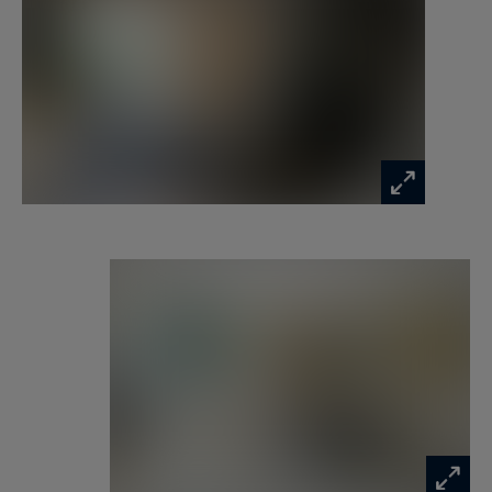
un living chaleureux avec cheminée.
À ce même niveau : une buanderie spacieuse et
parfaitement aménagée ainsi qu’un garage de
stockage.
L’étage propose quatre belles chambres, dont
une avec cabinet de toilettes, ainsi qu’une salle
de douche à l’italienne.
La suite parentale, véritable espace d’exception,
se compose d’une chambre sous plafond
cathédrale, d’un magnifique dressing sur mesure
et d’une salle de bains complète.
Le grenier aménagé peut accueillir une salle de
jeux ou un couchage supplémentaire.
L’extérieur se distingue par une vaste terrasse
en IP d’environ 150 m², une piscine de 10 × 5
mètres, un jardin paysager exposé plein sud,