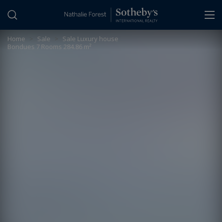
Cookies management panel
Home
>
Sale
>
Sale Luxury house
Bondues 7 Rooms 284.86 m²