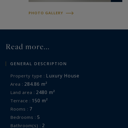
ainsi qu’un garage 1 véhicule.
Pavage récent (6 mois), toiture en tuiles
PHOTO GALLERY
céramiques anthracite.
Possibilité d’aménager des car-ports, sous
réserve des autorisations en vigueur.
Read more...
GENERAL DESCRIPTION
Luxury House
Property type :
284.86 m²
Area :
2480 m²
Land area :
150 m²
Terrace :
7
Rooms :
5
Bedrooms :
2
Bathroom(s) :