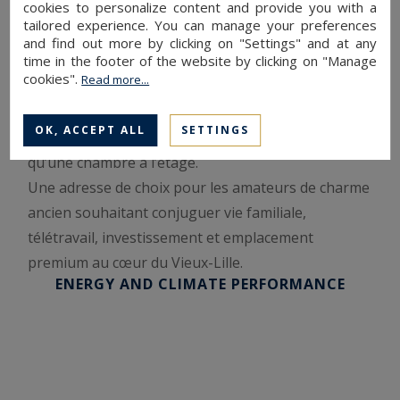
cookies to personalize content and provide you with a
maison et bénéficiant chacun de leur propre
tailored experience. You can manage your preferences
entrée. Actuellement loués, ils génèrent environ 20
and find out more by clicking on "Settings" and at any
time in the footer of the website by clicking on "Manage
000 € de revenus locatifs annuels, participant
cookies".
Read more...
significativement au financement de l’acquisition.
Chaque duplex propose une agréable pièce de vie
OK, ACCEPT ALL
SETTINGS
avec cuisine ouverte, une salle de douche ainsi
qu’une chambre à l’étage.
Une adresse de choix pour les amateurs de charme
ancien souhaitant conjuguer vie familiale,
télétravail, investissement et emplacement
premium au cœur du Vieux-Lille.
ENERGY AND CLIMATE PERFORMANCE