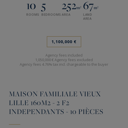
10
5
252
67
m²
m²
ROOMS
BEDROOMS
AREA
LAND
AREA
1,100,000 €
Agency fees included
1,050,000 € Agency fees excluded
Agency fees 4.76% tax incl. chargeable to the buyer
MAISON FAMILIALE VIEUX
LILLE 160M2 - 2 F2
INDEPENDANTS - 10 PIÈCES