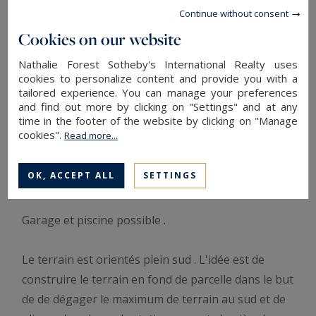
Continue without consent
Mouvaux résidentiel , dans un cadre unique ,
Cookies on our website
magnifique terrain à bâtir permettant la
construction d'une maison individuelle, surmontée
Nathalie Forest Sotheby's International Realty uses
cookies to personalize content and provide you with a
d'un étage potentiel . Soit une surface épaisseur
tailored experience. You can manage your preferences
des murs compris de 350 m2 . Cette surface
and find out more by clicking on "Settings" and at any
time in the footer of the website by clicking on "Manage
généreuse permet d'aménager des terrasses sous
cookies".
Read more...
débord de toiture et ainsi de créer une plus grande
porosité et subtilité dans le traitement entre l
OK, ACCEPT ALL
SETTINGS
'intérieur et l 'extérieur .
Garage et piscine possible .
Le terrain est orientés plein sud . L'idée est de
construire le terrain en fond de parcelle dans le but
de de dégager le maximum de terrain au sud et de