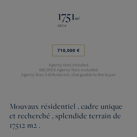
1751
m²
AREA
710,000 €
Agency fees included
685,000 € Agency fees excluded
Agency fees 3.65% tax incl. chargeable to the buyer
Mouvaux résidentiel , cadre unique
et recherché , splendide terrain de
17512 m2 .